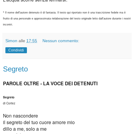
* Il nome dell'autore detenuto è di fantasia. Il testo qui riportato non è una trascrizione fedele ma è
frutto di una personale e approssimata rielaborazione del testo originale letto dall'autore durante i nostri
incontri.
Simon
alle
17:55
Nessun commento:
Condividi
Segreto
PAROLE OLTRE - LA VOCE DEI DETENUTI
Segreto
di Cortez
Non nascondere
il segreto del tuo cuore amore mio
dillo a me, solo a me