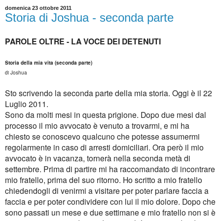
domenica 23 ottobre 2011
Storia di Joshua - seconda parte
PAROLE OLTRE - LA VOCE DEI DETENUTI
Storia della mia vita (seconda parte)
di Joshua
Sto scrivendo la seconda parte della mia storia. Oggi
è
il 22
Luglio 2011.
Sono da molti mesi in questa prigione. Dopo due mesi dal
processo il mio avvocato
è
venuto a trovarmi, e mi ha
chiesto se conoscevo qualcuno che potesse assumermi
regolarmente in caso di arresti domiciliari. Ora per
ò
il mio
avvocato
è
in vacanza, torner
à
nella seconda met
à
di
settembre. Prima di partire mi ha raccomandato di incontrare
mio fratello, prima del suo ritorno. Ho scritto a mio fratello
chiedendogli di venirmi a visitare per poter parlare faccia a
faccia e per poter condividere con lui il mio dolore. Dopo che
sono passati un mese e due settimane e mio fratello non si
è