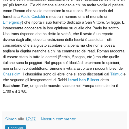
po’ più formale. C’è chi rimane silenzioso e chi ha molta voglia di parlare
come Roman che vuole raccontare la sua storia. Simone parla del
fumettista
Paolo Castaldi
e mostra il numero di E (il mensile di
Emergency
) che riporta il suo fumetto dedicato a San Vittore. Si legge. E’
interessante conoscere la loro opinione su quello che Paolo ha scritto.
Una trans risponde che ha detto la verità, che il sesto è un reparto
diverso dagli altri, dove la restrizione della libertà è assoluta. Tutti
concordano che sia giusto scontare una pena ma che non si possa
togliere la dignità neanche a chi ha commesso dei reati. Roman racconta
di essere stato in tutte le carceri (Serbia, Spagna, etc.) ma che quelle
italiane sono le peggiori. Nel gruppo c’è libertà di esprimere le opinioni,
non si fa un contraddittorio. Simone invita a ascoltare i racconti brevi dei
Chassidim
. I chassidim sono gli ebrei che si sono discostati dal
Talmud
e
che seguono gli insegnamenti di Rabbi
Israel ben Eliezer
detto
Baalshem-Tov
, un grande maestro vissuto nell’Europa orientale tra il
1700 e il 1760.
Simon
alle
17:27
Nessun commento:
Condividi