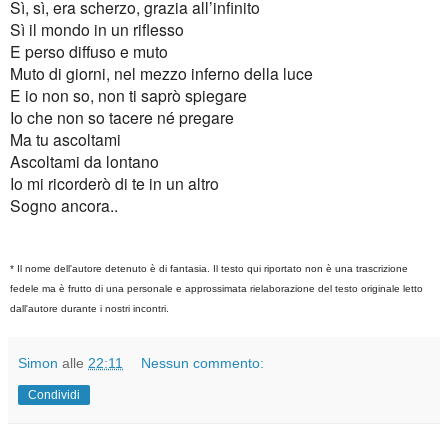
Sì, sì, era scherzo, grazia all’infinito
Sì il mondo in un riflesso
E perso diffuso e muto
Muto di giorni, nel mezzo inferno della luce
E io non so, non ti saprò spiegare
Io che non so tacere né pregare
Ma tu ascoltami
Ascoltami da lontano
Io mi ricorderò di te in un altro
Sogno ancora..
* Il nome dell'autore detenuto è di fantasia. Il testo qui riportato non è una trascrizione
fedele ma è frutto di una personale e approssimata rielaborazione del testo originale letto
dall'autore durante i nostri incontri.
Simon
alle
22:11
Nessun commento:
Condividi