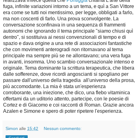
realizzava invece quella che
Pontiggia
chiama L'arte della
fuga, infinite variazioni intorno a un tema, e quì a San Vittore
era come se tutti noi mentissimo, per legge, obbligati a farlo,
ma non coscenti di farlo. Una prova sconvolgente. La
conversazione sconfinava in una sequenza di frammenti
autonomi che ignorando il tema principale "siamo chiusi quì
dentro", si sostituiva ai nessi convenzionali di tempo e di
spazio e dava origine a una rete di associazioni fantastiche
che con movimenti anterogradi non ritornavano al tema
principale ma sempre più se ne allontavano; una vera fuga
in avanti, insomma. Uno scambio conversazionale intenso e
originale. Tema dominante la scrittura terapeutica, che libera
dalle sofferenze, dove ricordi angoscianti si spogliano per
passare dall'universo della tragedia all'universo della prosa,
più accomodante. La mia è stata un'esperienza
corroborante, una iniezione, che dico, una flebo vitaminica
offertami da un uditorio attento, partecipe, con le poesie di
Cortez e di Giacomo e coi racconti di Roman. Grazie ancora
Azalen e Simone e spero di poter ripetere l'esperienza.
Simon
alle
15:42
Nessun commento: