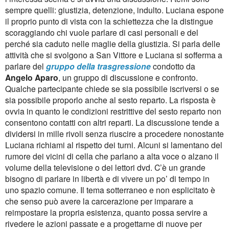
sempre quelli: giustizia, detenzione, indulto. Luciana espone
il proprio punto di vista con la schiettezza che la distingue
scoraggiando chi vuole parlare di casi personali e del
perché sia caduto nelle maglie della giustizia. Si parla delle
attività che si svolgono a San Vittore e Luciana si sofferma a
parlare del
gruppo della trasgressione
condotto da
Angelo Aparo
, un gruppo di discussione e confronto.
Qualche partecipante chiede se sia possibile iscriversi o se
sia possibile proporlo anche al sesto reparto. La risposta è
ovvia in quanto le condizioni restrittive del sesto reparto non
consentono contatti con altri reparti. La discussione tende a
dividersi in mille rivoli senza riuscire a procedere nonostante
Luciana richiami al rispetto dei turni. Alcuni si lamentano del
rumore dei vicini di cella che parlano a alta voce o alzano il
volume della televisione o dei lettori dvd. C’è un grande
bisogno di parlare in libertà e di vivere un po’ di tempo in
uno spazio comune. Il tema sotterraneo e non esplicitato è
che senso può avere la carcerazione per imparare a
reimpostare la propria esistenza, quanto possa servire a
rivedere le azioni passate e a progettarne di nuove per