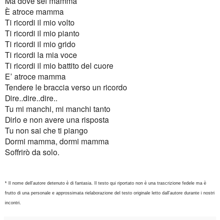
Ma dove sei mamma
È atroce mamma
Ti ricordi il mio volto
Ti ricordi il mio pianto
Ti ricordi il mio grido
Ti ricordi la mia voce
Ti ricordi il mio battito del cuore
E’ atroce mamma
Tendere le braccia verso un ricordo
Dire..dire..dire..
Tu mi manchi, mi manchi tanto
Dirlo e non avere una risposta
Tu non sai che ti piango
Dormi mamma, dormi mamma
Soffrirò da solo.
* Il nome dell'autore detenuto è di fantasia. Il testo qui riportato non è una trascrizione fedele ma è
frutto di una personale e approssimata rielaborazione del testo originale letto dall'autore durante i nostri
incontri.