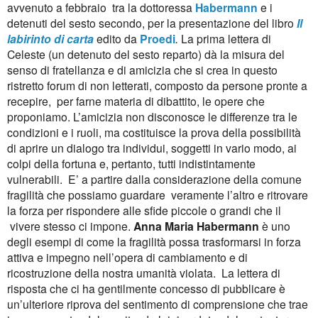
avvenuto a febbraio tra la dottoressa
Habermann
e i
detenuti del sesto secondo, per la presentazione del libro
Il
labirinto di carta
edito da
Proedi
.
La prima lettera di
Celeste (un detenuto del sesto reparto) dà la misura del
senso di fratellanza e di amicizia che si crea in questo
ristretto forum di non letterati, composto da persone pronte a
recepire, per farne materia di dibattito, le opere che
proponiamo. L’amicizia non disconosce le differenze tra le
condizioni e i ruoli, ma costituisce la prova della possibilità
di aprire un dialogo tra individui, soggetti in vario modo, ai
colpi della fortuna e, pertanto, tutti indistintamente
vulnerabili. E’ a partire dalla considerazione della comune
fragilità che possiamo guardare veramente l’altro e ritrovare
la forza per rispondere alle sfide piccole o grandi che il
vivere stesso ci impone.
Anna Maria Habermann
è uno
degli esempi di come la fragilità possa trasformarsi in forza
attiva e impegno nell’opera di cambiamento e di
ricostruzione della nostra umanità violata. La lettera di
risposta che ci ha gentilmente concesso di pubblicare è
un’ulteriore riprova del sentimento di comprensione che trae