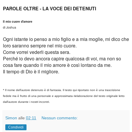
PAROLE OLTRE - LA VOCE DEI DETENUTI
Il mio cuore d'amore
di Joshua
Ogni istante io penso a mio figlio e a mia moglie, mi dico che
loro saranno sempre nel mio cuore.
Come vorrei vederli questa sera.
Perché io devo ancora capire qualcosa di voi, ma non so
cosa fare quando il mio amore è così lontano da me.
Il tempo di Dio è il migliore.
* Il nome dell'autore detenuto è di fantasia. Il testo qui riportato non è una trascrizione
fedele ma è frutto di una personale e approssimata rielaborazione del testo originale letto
dall'autore durante i nostri incontri.
Simon
alle
02:11
Nessun commento:
Condividi