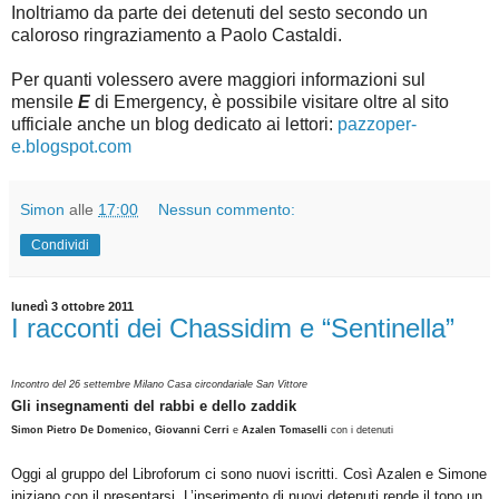
Inoltriamo da parte dei detenuti del sesto secondo un
caloroso ringraziamento a Paolo Castaldi.
Per quanti volessero avere maggiori informazioni sul
mensile
E
di Emergency, è possibile visitare oltre al sito
ufficiale anche un blog dedicato ai lettori:
pazzoper-
e.blogspot.com
Simon
alle
17:00
Nessun commento:
Condividi
lunedì 3 ottobre 2011
I racconti dei Chassidim e “Sentinella”
Incontro del 26 settembre Milano Casa circondariale San Vittore
Gli insegnamenti del rabbi e dello zaddik
Simon Pietro De Domenico,
Giovanni Cerri
e
Azalen Tomaselli
con i detenuti
Oggi al gruppo del Libroforum ci sono nuovi iscritti. Così Azalen e Simone
iniziano con il presentarsi. L’inserimento di nuovi detenuti rende il tono un