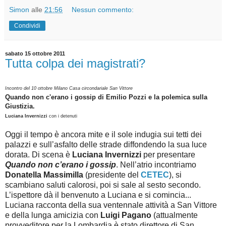
Simon
alle
21:56
Nessun commento:
Condividi
sabato 15 ottobre 2011
Tutta colpa dei magistrati?
Incontro del 10 ottobre Milano Casa circondariale San Vittore
Quando non c'erano i gossip di Emilio Pozzi e la polemica sulla
Giustizia.
Luciana Invernizzi
con i detenuti
Oggi il tempo è ancora mite e il sole indugia sui tetti dei
palazzi e sull’asfalto delle strade diffondendo la sua luce
dorata. Di scena è
Luciana Invernizzi
per presentare
Quando non c’erano i gossip
. Nell’atrio incontriamo
Donatella Massimilla
(presidente del
CETEC
), si
scambiano saluti calorosi, poi si sale al sesto secondo.
L’ispettore dà il benvenuto a Luciana e si comincia...
Luciana racconta della sua ventennale attività a San Vittore
e della lunga amicizia con
Luigi Pagano
(attualmente
provveditore per la Lombardia è stato direttore di San