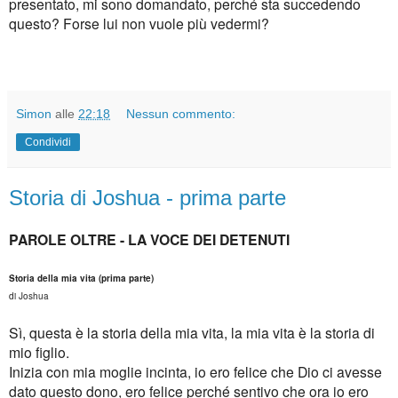
presentato, mi sono domandato, perch
é
sta succedendo
questo? Forse lui non vuole pi
ù
vedermi?
Simon
alle
22:18
Nessun commento:
Condividi
Storia di Joshua - prima parte
PAROLE OLTRE - LA VOCE DEI DETENUTI
Storia della mia vita (prima parte)
di Joshua
S
ì
, questa
è
la storia della mia vita, la mia vita
è
la storia di
mio figlio.
Inizia con mia moglie incinta, io ero felice che Dio ci avesse
dato questo dono, ero felice perch
é
sentivo che ora io ero