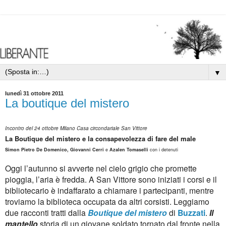
▼
lunedì 31 ottobre 2011
La boutique del mistero
Incontro del 24 ottobre Milano Casa circondariale San Vittore
La Boutique del mistero e la consapevolezza di fare del male
Simon Pietro De Domenico,
Giovanni Cerri
e
Azalen Tomaselli
con i detenuti
Oggi l’autunno si avverte nel cielo grigio che promette
pioggia, l’aria è fredda. A San Vittore sono iniziati i corsi e il
bibliotecario è indaffarato a chiamare i partecipanti, mentre
troviamo la biblioteca occupata da altri corsisti. Leggiamo
due racconti tratti dalla
Boutique del mistero
di
Buzzati
.
Il
mantello
storia di un giovane soldato tornato dal fronte nella