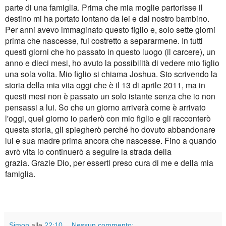
parte di una famiglia. Prima che mia moglie partorisse il
destino mi ha portato lontano da lei e dal nostro bambino.
Per anni avevo immaginato questo figlio e, solo sette giorni
prima che nascesse, fui costretto a separarmene. In tutti
questi giorni che ho passato in questo luogo (il carcere), un
anno e dieci mesi, ho avuto la possibilit
à
di vedere mio figlio
una sola volta. Mio figlio si chiama Joshua. Sto scrivendo la
storia della mia vita oggi che
è
il 13 di aprile 2011, ma in
questi mesi non
è
passato un solo istante senza che io non
pensassi a lui. So che un giorno arriver
à
come
è
arrivato
l'oggi, quel giorno io parler
ò
con mio figlio e gli racconter
ò
questa storia, gli spiegher
ò
perch
é
ho dovuto abbandonare
lui e sua madre prima ancora che nascesse. Fino a quando
avr
ò
vita io continuer
ò
a seguire la strada della
grazia. Grazie Dio, per esserti preso cura di me e della mia
famiglia.
Simon
alle
22:10
Nessun commento: