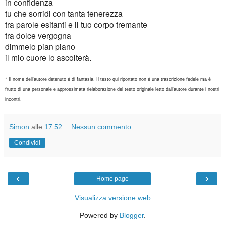
in confidenza
tu che sorridi con tanta tenerezza
tra parole esitanti e il tuo corpo tremante
tra dolce vergogna
dimmelo pian piano
il mio cuore lo ascolterà.
* Il nome dell'autore detenuto è di fantasia. Il testo qui riportato non è una trascrizione fedele ma è
frutto di una personale e approssimata rielaborazione del testo originale letto dall'autore durante i nostri
incontri.
Simon
alle
17:52
Nessun commento:
Condividi
‹
›
Home page
Visualizza versione web
Powered by
Blogger
.