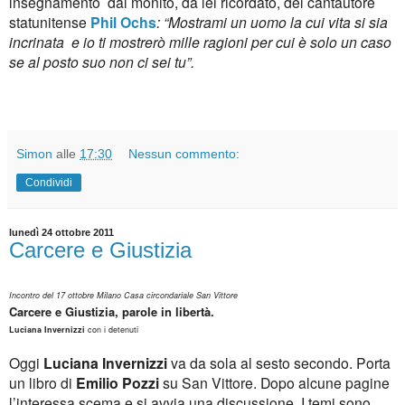
insegnamento dal monito, da lei ricordato, del cantautore
statunitense
Phil Ochs
: “Mostrami un uomo la cui vita si sia
incrinata e io ti mostrerò mille ragioni per cui è solo un caso
se al posto suo non ci sei tu”.
Simon
alle
17:30
Nessun commento:
Condividi
lunedì 24 ottobre 2011
Carcere e Giustizia
Incontro del 17 ottobre Milano Casa circondariale San Vittore
Carcere e Giustizia, parole in libertà.
Luciana Invernizzi
con i detenuti
Oggi
Luciana Invernizzi
va da sola al sesto secondo. Porta
un libro di
Emilio Pozzi
su San Vittore. Dopo alcune pagine
l’interessa scema e si avvia una discussione. I temi sono