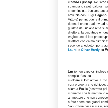
c’erano i gossip
. Nell’atri
scambiano saluti calorosi, po
si comincia... Luciana raccon
amicizia con
Luigi Pagano
(
Vittore) per introdurre il pri
detenuti erano stati invitati
guidata da Luciana (che si er
direttore, la g
uidatrice e i qu
tragitto uno di loro preoccup
direttore con calma olimpica
secondo aneddoto riporta agli
Laurel
e
Oliver Hardy
da Em
Emilio non sapeva l’inglese 
semplici frasi da
rivolgere al loro arrivo. Tutt
vera e propria che richiedeva
allora a Emilio (costretto po
momento che la mattina lo av
ammettere che non conosceva
a fare ridere due grandi comi
San Vittore per sei mesi, sor