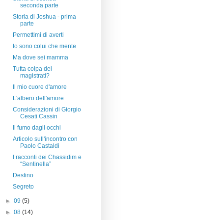
seconda parte
Storia di Joshua - prima
parte
Permettimi di averti
Io sono colui che mente
Ma dove sei mamma
Tutta colpa dei
magistrati?
Il mio cuore d'amore
L'albero dell'amore
Considerazioni di Giorgio
Cesati Cassin
Il fumo dagli occhi
Articolo sull'incontro con
Paolo Castaldi
I racconti dei Chassidim e
“Sentinella”
Destino
Segreto
►
09
(5)
►
08
(14)