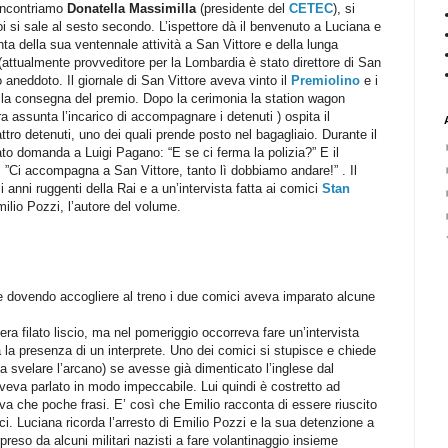
o incontriamo
Donatella Massimilla
(presidente del
CETEC
), si
i si sale al sesto secondo. L’ispettore dà il benvenuto a Luciana e
ta della sua ventennale attività a San Vittore e della lunga
attualmente provveditore per la Lombardia è stato direttore di San
mo aneddoto. Il giornale di San Vittore aveva vinto il
Premiolino
e i
 alla consegna del premio. Dopo la cerimonia la station wagon
a assunta l’incarico di accompagnare i detenuti ) ospita il
attro detenuti, uno dei quali prende posto nel bagagliaio. Durante il
ato domanda a Luigi Pagano: “E se ci ferma la polizia?” E il
: ”Ci accompagna a San Vittore, tanto lì dobbiamo andare!” . Il
 anni ruggenti della Rai e a un’intervista fatta ai comici
Stan
ilio Pozzi, l’autore del volume.
e dovendo accogliere al treno i due comici aveva imparato alcune
o era filato liscio, ma nel pomeriggio occorreva fare un’intervista
 la presenza di un interprete. Uno dei comici si stupisce e chiede
i a svelare l’arcano) se avesse già dimenticato l’inglese dal
eva parlato in modo impeccabile. Lui quindi è costretto ad
 che poche frasi. E’ così che Emilio racconta di essere riuscito
ci. Luciana ricorda l’arresto di Emilio Pozzi e la sua detenzione a
preso da alcuni militari nazisti a fare volantinaggio insieme