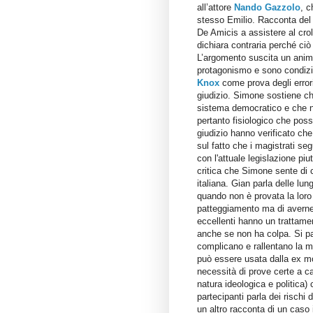
all’attore
Nando Gazzolo
, c
stesso Emilio. Racconta del 
De Amicis a assistere al croll
dichiara contraria perché ciò
L’argomento suscita un anima
protagonismo e sono condizio
Knox
come prova degli errori 
giudizio. Simone sostiene ch
sistema democratico e che ne
pertanto fisiologico che poss
giudizio hanno verificato ch
sul fatto che i magistrati se
con l'attuale legislazione piu
critica che Simone sente di c
italiana. Gian parla delle lu
quando non è provata la loro r
patteggiamento ma di avern
eccellenti hanno un trattame
anche se non ha colpa. Si par
complicano e rallentano la m
può essere usata dalla ex mog
necessità di prove certe a ca
natura ideologica e politica)
partecipanti parla dei rischi 
un altro racconta di un caso 