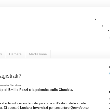
ri
Carcere
Mediazione
agistrati?
ondariale San Vittore
p di Emilio Pozzi e la polemica sulla Giustizia.
il sole indugia sui tetti dei palazzi e sull’asfalto delle strade
ta. Di scena è
Luciana Invernizzi
per presentare
Quando non