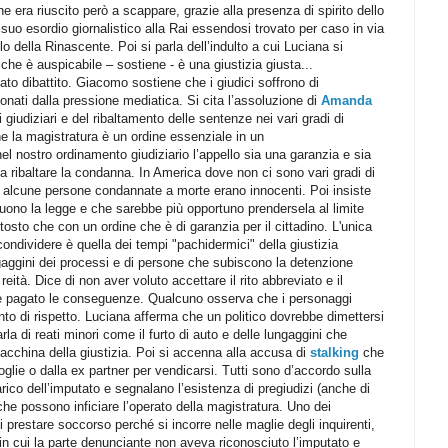
he era riuscito però a scappare, grazie alla presenza di spirito dello
suo esordio giornalistico alla Rai essendosi trovato per caso in via
o della Rinascente. Poi si parla dell’indulto a cui Luciana si
 che è auspicabile – sostiene - è una giustizia giusta...
to dibattito. Giacomo sostiene che i giudici soffrono di
nati dalla pressione mediatica. Si cita l’assoluzione di
Amanda
giudiziari e del ribaltamento delle sentenze nei vari gradi di
e la magistratura è un ordine essenziale in un
l nostro ordinamento giudiziario l’appello sia una garanzia e sia
a ribaltare la condanna. In America dove non ci sono vari gradi di
e alcune persone condannate a morte erano innocenti. Poi insiste
guono la legge e che sarebbe più opportuno prendersela al limite
ttosto che con un ordine che è di garanzia per il cittadino. L'unica
ondividere è quella dei tempi "pachidermici" della giustizia
ngaggini dei processi e di persone che subiscono la detenzione
eità. Dice di non aver voluto accettare il rito abbreviato e il
e pagato le conseguenze. Qualcuno osserva che i personaggi
nto di rispetto. Luciana afferma che un politico dovrebbe dimettersi
la di reati minori come il furto di auto e delle lungaggini che
acchina della giustizia. Poi si accenna alla accusa di
stalking
che
lie o dalla ex partner per vendicarsi. Tutti sono d’accordo sulla
rico dell’imputato e segnalano l’esistenza di pregiudizi (anche di
 che possono inficiare l’operato della magistratura. Uno dei
di prestare soccorso perché si incorre nelle maglie degli inquirenti,
in cui la parte denunciante non aveva riconosciuto l’imputato e