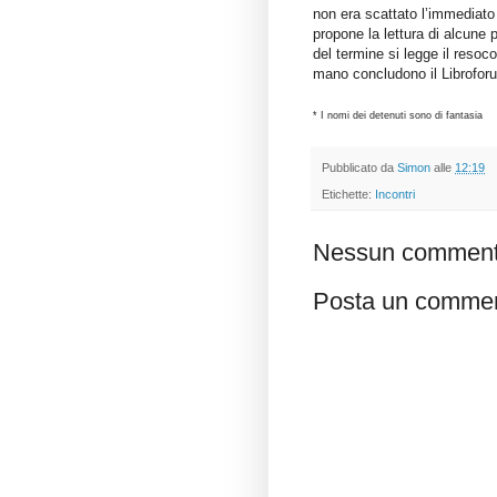
non era scattato l’immediato
propone la lettura di alcune
del termine si legge il resocon
mano concludono il Librofor
* I nomi dei detenuti sono di fantasia
Pubblicato da
Simon
alle
12:19
Etichette:
Incontri
Nessun comment
Posta un comme