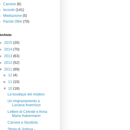
Carcere
(6)
Incontri
(141)
Mediazione
(5)
Parole Oltre
(70)
Archivio
►
2015
(20)
►
2014
(70)
►
2013
(63)
►
2012
(52)
▼
2011
(69)
►
12
(4)
►
11
(10)
▼
10
(18)
La boutique del mistero
Un ringraziamento a
Luciana Invernizzi
Lettere di Celeste e Anna
Maria Habermann
Carcere e Giustizia
Storia di Joshua -