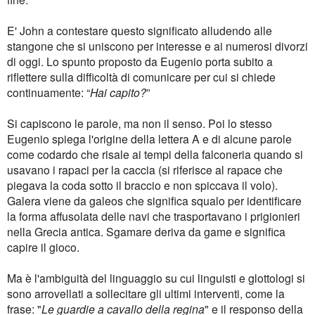
E' John a contestare questo significato alludendo alle
stangone che si uniscono per interesse e ai numerosi divorzi
di oggi. Lo spunto proposto da Eugenio porta subito a
riflettere sulla difficoltà di comunicare per cui si chiede
continuamente: “
Hai capito?
”
Si capiscono le parole, ma non il senso. Poi lo stesso
Eugenio spiega l'origine della lettera A e di alcune parole
come codardo che risale ai tempi della falconeria quando si
usavano i rapaci per la caccia (si riferisce al rapace che
piegava la coda sotto il braccio e non spiccava il volo).
Galera viene da galeos che significa squalo per identificare
la forma affusolata delle navi che trasportavano i prigionieri
nella Grecia antica. Sgamare deriva da game e significa
capire il gioco.
Ma è l'ambiguità del linguaggio su cui linguisti e glottologi si
sono arrovellati a sollecitare gli ultimi interventi, come la
frase: "
Le guardie a cavallo della regina
" e il responso della