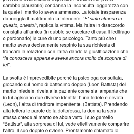
sarebbe plausibile) condanna la inconsulta leggerezza con
la quale il marito lo aveva ammesso. La totale trasparenza
danneggia il matrimonio fa intendere. “
E' stato almeno in
questo, onesto!
”, replica la vittima. Ma l'altra in disaccordo
consiglia all'amica (in dubbio se cacciare di casa il fedifrago
o perdonarlo) le cure di uno psicologo. Tanto più che il
marito aveva decisamente respinto la sua richiesta di
troncare la relazione con l'altra dando la giustificazione che
“
la conosceva appena e aveva ancora molto da scoprire di
lei
”.
La svolta è imprevedibile perché la psicologa consultata,
giocando sul nome di battesimo doppio (Leon Battista) del
marito infedele, rivela alla paziente come sia lampante che
in lui agiscano due diverse identità: l’una fedele e devota
(Leon), l’altra di traditore impenitente. (Battista). Prendendo
alla lettera le parole della dottoressa, la donna la sera
stessa chiede al marito se abbia visto il suo gemello
“Battista”, alla sorpresa di lui, vede effettivamente comparire
l'altro, il suo doppio e sviene. Prontamente chiamato lo