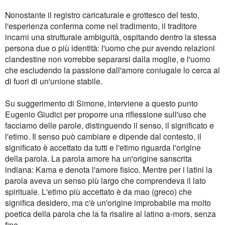
Nonostante il registro caricaturale e grottesco del testo,
l'esperienza conferma come nel tradimento, il traditore
incarni una strutturale ambiguità, ospitando dentro la stessa
persona due o più identità: l'uomo che pur avendo relazioni
clandestine non vorrebbe separarsi dalla moglie, e l'uomo
che escludendo la passione dall'amore coniugale lo cerca al
di fuori di un'unione stabile.
Su suggerimento di Simone, interviene a questo punto
Eugenio Giudici per proporre una riflessione sull'uso che
facciamo delle parole, distinguendo il senso, il significato e
l'etimo. Il senso può cambiare e dipende dal contesto, il
significato è accettato da tutti e l'etimo riguarda l'origine
della parola. La parola amore ha un'origine sanscrita
indiana: Kama e denota l'amore fisico. Mentre per i latini la
parola aveva un senso più largo che comprendeva il lato
spirituale. L'etimo più accettato è da mao (greco) che
significa desidero, ma c'è un'origine improbabile ma molto
poetica della parola che la fa risalire al latino a-mors, senza
fine.