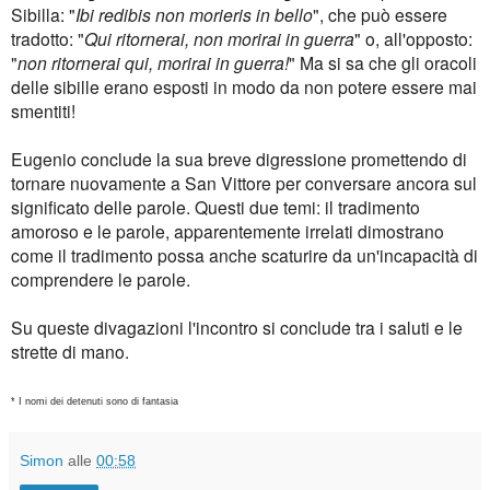
Sibilla: "
Ibi redibis non morieris in bello
", che può essere
tradotto: "
Qui ritornerai, non morirai in guerra
" o, all'opposto:
"
non ritornerai qui, morirai in guerra!
" Ma si sa che gli oracoli
delle sibille erano esposti in modo da non potere essere mai
smentiti!
Eugenio conclude la sua breve digressione promettendo di
tornare nuovamente a San Vittore per conversare ancora sul
significato delle parole. Questi due temi: il tradimento
amoroso e le parole, apparentemente irrelati dimostrano
come il tradimento possa anche scaturire da un'incapacità di
comprendere le parole.
Su queste divagazioni l'incontro si conclude tra i saluti e le
strette di mano.
* I nomi dei detenuti sono di fantasia
Simon
alle
00:58