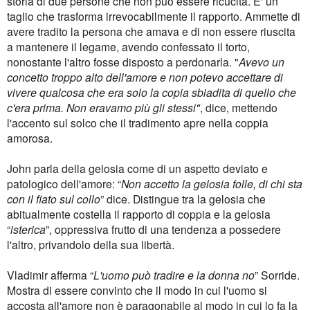
storia di due persone che non può essere ricucita. E' un
taglio che trasforma irrevocabilmente il rapporto. Ammette di
avere tradito la persona che amava e di non essere riuscita
a mantenere il legame, avendo confessato il torto,
nonostante l'altro fosse disposto a perdonarla. "
Avevo un
concetto troppo alto dell'amore e non potevo accettare di
vivere qualcosa che era solo la copia sbiadita di quello che
c'era prima. Non eravamo più gli stessi"
, dice, mettendo
l'accento sul solco che il tradimento apre nella coppia
amorosa.
John parla della gelosia come di un aspetto deviato e
patologico dell'amore: “
Non accetto la gelosia folle, di chi sta
con il fiato sul collo
” dice. Distingue tra la gelosia che
abitualmente costella il rapporto di coppia e la gelosia
“
isterica
”, oppressiva frutto di una tendenza a possedere
l'altro, privandolo della sua libertà.
Vladimir afferma “
L'uomo può tradire e la donna no
” Sorride.
Mostra di essere convinto che il modo in cui l'uomo si
accosta all'amore non è paragonabile al modo in cui lo fa la