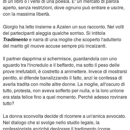
di un libro o i versi di una poesia. E' un mercato di parola
aperto, senza restrizioni, dove ognuno può entrare e uscire,
con la massima libertà.
Giorgio ha letto insieme a Azalen un suo racconto. Nei volti
dei partecipanti aleggia qualche sorriso. Si intitola
Tradimento
e narra di una moglie che scoperto l'adulterio
del marito gli muove accuse sempre più incalzanti.
Il partner dapprima si schermisce, guardandola con uno
sguardo tra l'incredulo e il beffardo, ma sotto il peso delle
prove irrefutabili, è costretto a ammettere. Invece di mostrarsi
pentito, si difende banalizzando il fatto, anzi le confessa di
averla tradita con molte altre donne. La moglie, all'oscuro di
tutto, protesta, non aveva sofferto per nulla, e la loro unione
era stata felice fino a quel momento. Perché adesso rovinare
tutto?
La donna sconvolta decide di ricorrere a un'amica avvocato.
Nel dialogo che si svolge nello studio legale, la
professionista anziché deplorare il tradimento (come