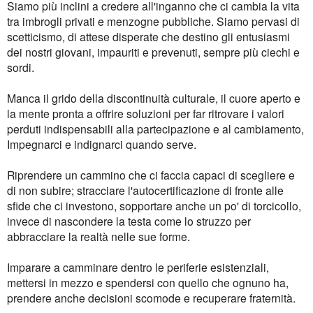
Siamo più inclini a credere all'inganno che ci cambia la vita
tra imbrogli privati e menzogne pubbliche. Siamo pervasi di
scetticismo, di attese disperate che destino gli entusiasmi
dei nostri giovani, impauriti e prevenuti, sempre più ciechi e
sordi.
Manca il grido della discontinuità culturale, il cuore aperto e
la mente pronta a offrire soluzioni per far ritrovare i valori
perduti indispensabili alla partecipazione e al cambiamento,
Impegnarci e indignarci quando serve.
Riprendere un cammino che ci faccia capaci di scegliere e
di non subire; stracciare l'autocertificazione di fronte alle
sfide che ci investono, sopportare anche un po' di torcicollo,
invece di nascondere la testa come lo struzzo per
abbracciare la realtà nelle sue forme.
Imparare a camminare dentro le periferie esistenziali,
mettersi in mezzo e spendersi con quello che ognuno ha,
prendere anche decisioni scomode e recuperare fraternità.