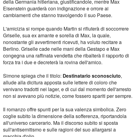
della Germania hitleriana, giustificandole, mentre Max
Eisenstein guarderà con indignazione e orrore ai
cambiamenti che stanno travolgendo il suo Paese.
L'amicizia si rompe quando Martin si rifiuterà di soccorrere
Griselle, sua ex amante e sorella di Max, la quale,
nonostante gli avvertimenti ricevuti, ha voluto recitare a
Berlino. Griselle cade nelle mani della Gestapo e Max
congegna una raffinata vendetta che ribalterà il rapporto di
forza tra i due e decreterà la rovina dell'amico.
Simone spiega che il titolo:
Destinatario sconosciuto
,
allude alla dicitura apposta sulle lettere di coloro che
venivano tradotti nei lager, e di cui dal momento dell'arresto
non si avevano più notizie, come fossero spariti per sempre.
Il romanzo offre spunti per la sua valenza simbolica. Zero
coglie subito la dimensione della sofferenza, riportandola
all'universo carcerario. Ma il discorso subito si sposta
sull'antisemitismo e sulle ragioni del suo allargarsi a
macchia d'olio.