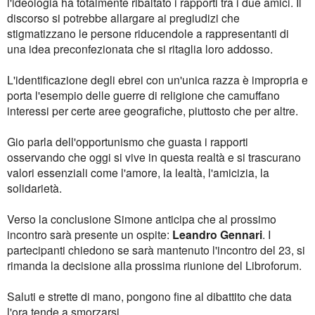
l'ideologia ha totalmente ribaltato i rapporti tra i due amici. Il
discorso si potrebbe allargare ai pregiudizi che
stigmatizzano le persone riducendole a rappresentanti di
una idea preconfezionata che si ritaglia loro addosso.
L'identificazione degli ebrei con un'unica razza è impropria e
porta l'esempio delle guerre di religione che camuffano
interessi per certe aree geografiche, piuttosto che per altre.
Gio parla dell'opportunismo che guasta i rapporti
osservando che oggi si vive in questa realtà e si trascurano
valori essenziali come l'amore, la lealtà, l'amicizia, la
solidarietà.
Verso la conclusione Simone anticipa che al prossimo
incontro sarà presente un ospite:
Leandro Gennari
. I
partecipanti chiedono se sarà mantenuto l'incontro del 23, si
rimanda la decisione alla prossima riunione del Libroforum.
Saluti e strette di mano, pongono fine al dibattito che data
l'ora tende a smorzarsi.