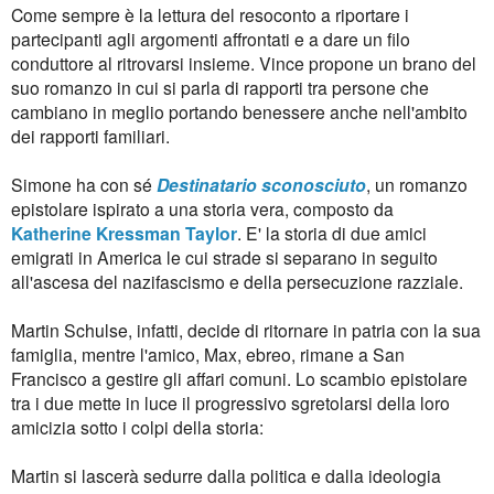
Come sempre è la lettura del resoconto a riportare i
partecipanti agli argomenti affrontati e a dare un filo
conduttore al ritrovarsi insieme. Vince propone un brano del
suo romanzo in cui si parla di rapporti tra persone che
cambiano in meglio portando benessere anche nell'ambito
dei rapporti familiari.
Simone ha con sé
Destinatario sconosciuto
, un romanzo
epistolare ispirato a una storia vera, composto da
Katherine
Kressman Taylor
. E' la storia di due amici
emigrati in America le cui strade si separano in seguito
all'ascesa del nazifascismo e della persecuzione razziale.
Martin Schulse, infatti, decide di ritornare in patria con la sua
famiglia, mentre l'amico, Max, ebreo, rimane a San
Francisco a gestire gli affari comuni. Lo scambio epistolare
tra i due mette in luce il progressivo sgretolarsi della loro
amicizia sotto i colpi della storia:
Martin si lascerà sedurre dalla politica e dalla ideologia