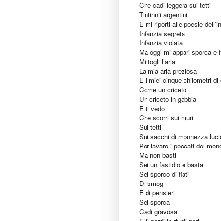
Che cadi leggera sui tetti
Tintinnii argentini
E mi riporti alle poesie dell’i
Infanzia segreta
Infanzia violata
Ma oggi mi appari sporca e f
Mi togli l’aria
La mia aria preziosa
E i miei cinque chilometri di
Come un criceto
Un criceto in gabbia
E ti vedo
Che scorri sui muri
Sui tetti
Sui sacchi di monnezza lucid
Per lavare i peccati del mon
Ma non basti
Sei un fastidio e basta
Sei sporco di fiati
Di smog
E di pensieri
Sei sporca
Cadi gravosa
E ti perdi in rivoli neri