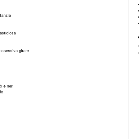
nfanzia
astidiosa
 ossessivo girare
i e neri
do