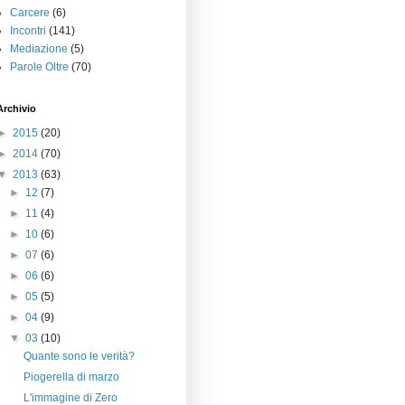
Carcere
(6)
Incontri
(141)
Mediazione
(5)
Parole Oltre
(70)
Archivio
►
2015
(20)
►
2014
(70)
▼
2013
(63)
►
12
(7)
►
11
(4)
►
10
(6)
►
07
(6)
►
06
(6)
►
05
(5)
►
04
(9)
▼
03
(10)
Quante sono le verità?
Piogerella di marzo
L'immagine di Zero