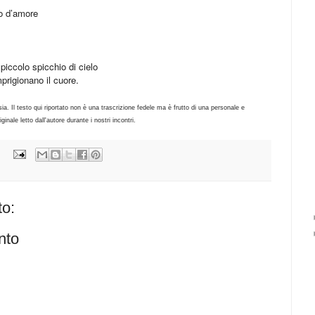
io d’amore
 piccolo spicchio di cielo
prigionano il cuore.
sia. Il testo qui riportato non è una trascrizione fedele ma è frutto di una personale e
inale letto dall'autore durante i nostri incontri.
o:
nto