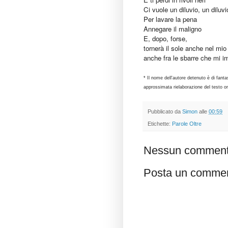
Ci vuole un diluvio, un diluv
Per lavare la pena
Annegare il maligno
E, dopo, forse,
tornerà il sole anche nel mio
anche fra le sbarre che mi im
* Il nome dell'autore detenuto è di fanta
approssimata rielaborazione del testo orig
Pubblicato da
Simon
alle
00:59
Etichette:
Parole Oltre
Nessun comment
Posta un comme