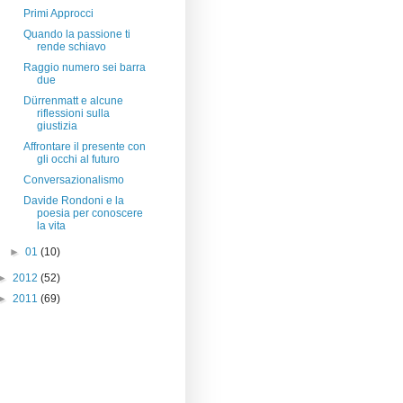
Primi Approcci
Quando la passione ti
rende schiavo
Raggio numero sei barra
due
Dürrenmatt e alcune
riflessioni sulla
giustizia
Affrontare il presente con
gli occhi al futuro
Conversazionalismo
Davide Rondoni e la
poesia per conoscere
la vita
►
01
(10)
►
2012
(52)
►
2011
(69)