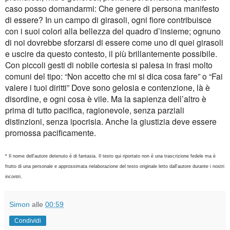
caso posso domandarmi: Che genere di persona manifesto
di essere? In un campo di girasoli, ogni fiore contribuisce
con i suoi colori alla bellezza del quadro d’insieme; ognuno
di noi dovrebbe sforzarsi di essere come uno di quei girasoli
e uscire da questo contesto, il più brillantemente possibile.
Con piccoli gesti di nobile cortesia si palesa in frasi molto
comuni del tipo: “Non accetto che mi si dica cosa fare” o “Fai
valere i tuoi diritti” Dove sono gelosia e contenzione, là è
disordine, e ogni cosa è vile. Ma la sapienza dell’altro è
prima di tutto pacifica, ragionevole, senza parziali
distinzioni, senza ipocrisia. Anche la giustizia deve essere
promossa pacificamente.
* Il nome dell'autore detenuto è di fantasia. Il testo qui riportato non è una trascrizione fedele ma è
frutto di una personale e approssimata rielaborazione del testo originale letto dall'autore durante i nostri
incontri.
Simon
alle
00:59
Condividi