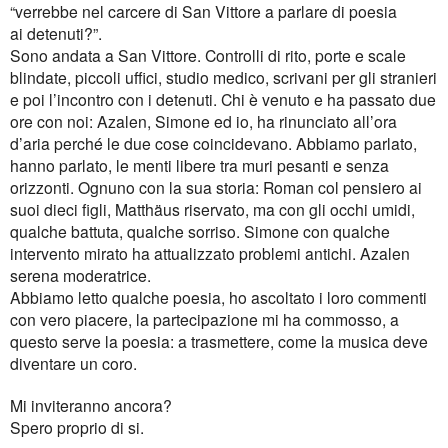
“verrebbe nel carcere di San Vittore a parlare di poesia
ai
detenuti?”.
Sono andata a San Vittore.
Controlli di rito, porte e scale
blindate, piccoli uffici, studio medico, scrivani per gli stranieri
e poi
l’incontro con i detenuti.
Chi è venuto e ha passato due
ore con noi: Azalen, Simone ed io, ha rinunciato all’ora
d’aria
perché le due cose coincidevano.
Abbiamo parlato,
hanno parlato, le menti libere tra muri pesanti e senza
orizzonti. Ognuno con la
sua storia: Roman col pensiero ai
suoi dieci figli, Matth
ä
us riservato, ma con gli occhi umidi,
qualche
battuta, qualche sorriso. Simone con qualche
intervento mirato ha attualizzato problemi antichi.
Azalen
serena moderatrice.
Abbiamo letto qualche poesia, ho ascoltato i loro commenti
con vero piacere, la partecipazione mi
ha commosso, a
questo serve la poesia: a trasmettere, come la musica deve
diventare un coro.
Mi inviteranno ancora?
Spero proprio di si.