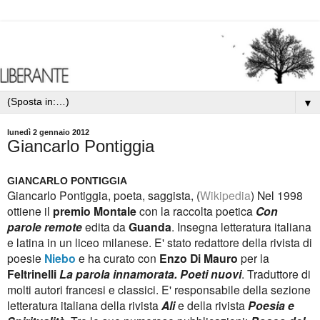
▼
lunedì 2 gennaio 2012
Giancarlo Pontiggia
GIANCARLO PONTIGGIA
Giancarlo Pontiggia, poeta, saggista,
(
Wikipedia
)
Nel 1998
ottiene il
premio Montale
con la raccolta poetica
Con
parole remote
edita da
Guanda
. I
nsegna letteratura italiana
e latina in un liceo milanese.
E' stato redattore della rivista di
poesie
Niebo
e ha curato con
Enzo Di Mauro
per la
Feltrinelli
La parola innamorata. Poeti nuovi
. Traduttore di
molti autori francesi e classici. E' responsabile della sezione
letteratura italiana della rivista
Ali
e della rivista
Poesia e