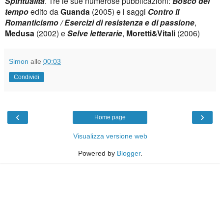
Spiritualità
. Tre le sue numerose pubblicazioni:
Bosco del
tempo
edito da
Guanda
(2005) e i saggi
Contro il
Romanticismo / Esercizi di resistenza e di passione
,
Medusa
(2002) e
Selve letterarie
,
Moretti&Vitali
(2006)
Simon
alle
00:03
Condividi
‹
›
Home page
Visualizza versione web
Powered by
Blogger
.