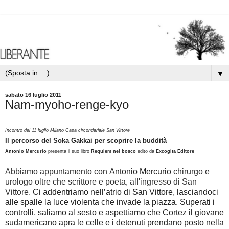
▼
sabato 16 luglio 2011
Nam-myoho-renge-kyo
Incontro del 11 luglio Milano Casa circondariale San Vittore
Il percorso del Soka Gakkai per scoprire la buddità
Antonio Mercurio
presenta il suo libro
Requiem nel bosco
edito da
Excogita Editore
Abbiamo appuntamento con
Antonio
Mercurio
chirurgo e
urologo oltre che scrittore e poeta, all'ingresso di San
Vittore.
Ci addentriamo nell’atrio di San Vittore, lasciandoci
alle spalle la luce violenta che invade la piazza. Superati
i
controlli, saliamo al sesto e aspettiamo che Cortez il giovane
sudamericano apra le celle e i detenuti prendano
posto nella