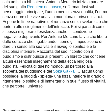
sala adibita a biblioteca.
Antonio
Mercurio
inizia a parlare
del suo giallo
Requiem nel bosco
,
soffermandosi sul
personaggio principale, l’uomo medio senza qualità, l’uomo
senza odore che vive una
vita monotona e priva di slanci.
Espone le linee narrative del romanzo senza svelare ciò che
porterà allo
scioglimento dell’intreccio. Poi si parla di come
si possa migliorare l’esistenza anche in condizione
negative
e deprivanti. Per
Antonio
Mercurio
la via che libera
dalle corazze che ingabbiando l’uomo gli impediscono
di
dare un senso alla sua vita è il risveglio spirituale e la
disciplina interiore. Racconta del suo incontro
con il
buddismo e distribuisce ai presenti un libretto che contiene
alcuni essenziali insegnamenti della
etica religiosa
buddista: Felicità di questo mondo, un percorso alla
scoperta del buddismo e del
Soka
Gakkai
. Ciascun uomo
possiede la buddità - spiega- una forza interiore in grado di
rigenerare lo spirito e di
immergerlo in quel flusso di vitalità
che percorre l’universo.
Per aprire questa porta che ci mette in comunicazione con