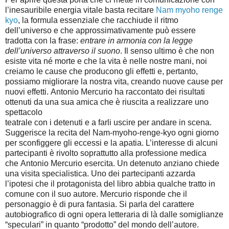
l’inesauribile energia vitale basta recitare
Nam
myoho renge
kyo
, la formula essenziale che racchiude il ritmo
dell’universo e che approssimativamente
può essere
tradotta con la frase:
entrare in armonia con la legge
dell’universo attraverso il suono
. Il senso
ultimo è che non
esiste vita né morte e che la vita è nelle nostre mani, noi
creiamo le cause che producono
gli effetti e, pertanto,
possiamo migliorare la nostra vita, creando nuove cause per
nuovi effetti.
Antonio
Mercurio
ha raccontato dei risultati
ottenuti da una sua amica che è riuscita a realizzare uno
spettacolo
teatrale con i detenuti e a farli uscire per andare in scena.
Suggerisce la recita del Nam-myoho-renge-kyo
ogni giorno
per sconfiggere gli eccessi e la apatia. L’interesse di alcuni
partecipanti è rivolto soprattutto
alla professione medica
che
Antonio
Mercurio
esercita. Un detenuto anziano chiede
una visita specialistica.
Uno dei partecipanti azzarda
l’ipotesi che il protagonista del libro abbia qualche tratto in
comune con il
suo autore.
Mercurio
risponde che il
personaggio è di pura fantasia. Si parla del carattere
autobiografico
di ogni opera letteraria di là dalle somiglianze
“speculari” in quanto “prodotto” del mondo dell’autore.