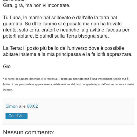
Gira, gira, ma non vi incontrate.
Tu Luna, le maree hai sollevato e dall'alto la terra hai
guardato. Su di te l'uomo si è posato ma non ha trovato
niente, solo terra, crateri e neanche la gravità e l'acqua per
poterti abitare. E quindi sulla Terra bisogna stare.
La Terra: il posto più bello dell'universo dove è possibile
abitare insieme alla mia principessa e la felicità apprezzare.
Gio
* Il nome dell'autore detenuto è di fantasia. Il testo qui riportato non è una trascrizione fedele ma è
frutto di una personale e approssimata rielaborazione del testo originale letto dall'autore durante i nostri
incontri.
Simon
alle
00:02
Condividi
Nessun commento: