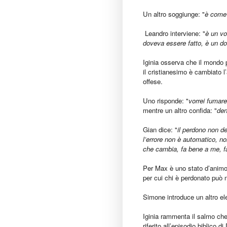
Un altro soggiunge: "
è come 
Leandro interviene: "
è un vo
doveva essere fatto, è un d
Iginia osserva che il mondo 
il cristianesimo è cambiato l
offese.
Uno risponde: "
vorrei fumare
mentre un altro confida: "
den
Gian dice: "
il perdono non d
l’errore non è automatico, 
che cambia, fa bene a me, fa 
Per Max è uno stato d’animo m
per cui chi è perdonato può 
Simone introduce un altro e
Iginia rammenta il salmo che
riferito all’episodio biblico