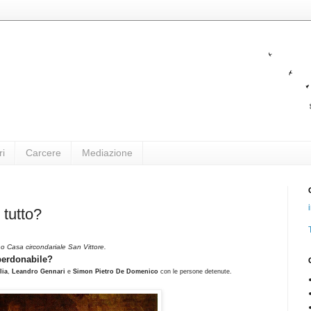
ri
Carcere
Mediazione
 tutto?
o Casa circondariale San Vittore.
perdonabile?
lia
,
Leandro Gennari
e
Simon Pietro De Domenico
con le persone detenute.