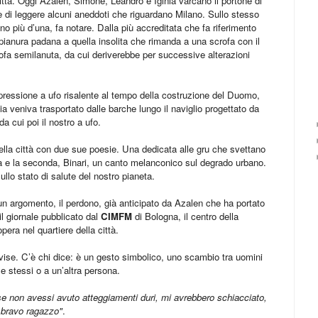
 città. Oggi Azalen, Simone, Leandro e Iginia varcano il portone di
 di leggere alcuni aneddoti che riguardano Milano. Sullo stesso
ono più d’una, fa notare. Dalla più accreditata che fa riferimento
pianura padana a quella insolita che rimanda a una scrofa con il
rofa semilanuta, da cui deriverebbe per successive alterazioni
ressione a ufo risalente al tempo della costruzione del Duomo,
 veniva trasportato dalle barche lungo il naviglio progettato da
 cui poi il nostro a ufo.
della città con due sue poesie. Una dedicata alle gru che svettano
e la seconda, Binari, un canto melanconico sul degrado urbano.
ullo stato di salute del nostro pianeta.
 un argomento, il perdono, già anticipato da Azalen che ha portato
 il giornale pubblicato dal
CIMFM
di Bologna, il centro della
pera nel quartiere della città.
vise. C’è chi dice: è un gesto simbolico, uno scambio tra uomini
se stessi o a un’altra persona.
se non avessi avuto atteggiamenti duri, mi avrebbero schiacciato,
l bravo ragazzo"
.