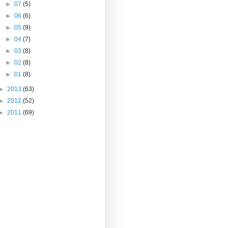
►
07
(5)
►
06
(6)
►
05
(9)
►
04
(7)
►
03
(8)
►
02
(8)
►
01
(8)
►
2013
(63)
►
2012
(52)
►
2011
(69)