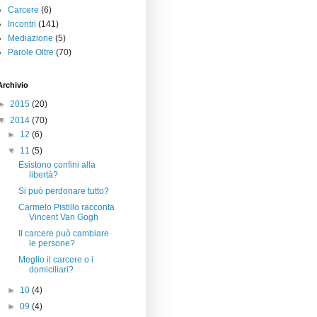
Carcere
(6)
Incontri
(141)
Mediazione
(5)
Parole Oltre
(70)
Archivio
►
2015
(20)
▼
2014
(70)
►
12
(6)
▼
11
(5)
Esistono confini alla
libertà?
Si può perdonare tutto?
Carmelo Pistillo racconta
Vincent Van Gogh
Il carcere può cambiare
le persone?
Meglio il carcere o i
domiciliari?
►
10
(4)
►
09
(4)