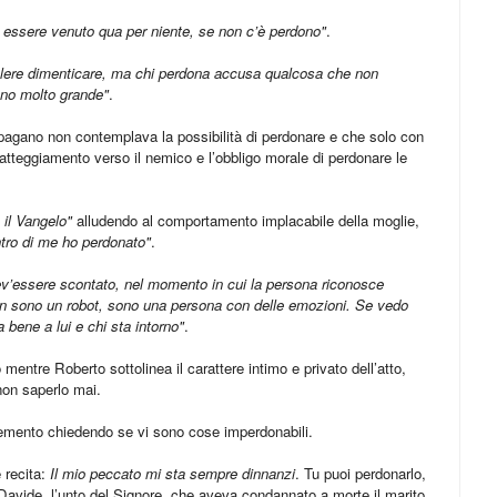
essere venuto qua per niente, se non c’è perdono"
.
lere dimenticare, ma chi perdona accusa qualcosa che non
ono molto grande"
.
pagano non contemplava la possibilità di perdonare e che solo con
’atteggiamento verso il nemico e l’obbligo morale di perdonare le
 il Vangelo"
alludendo al comportamento implacabile della moglie,
tro di me ho perdonato"
.
ev’essere scontato, nel momento in cui la persona riconosce
non sono un robot, sono una persona con delle emozioni. Se vedo
bene a lui e chi sta intorno"
.
entre Roberto sottolinea il carattere intimo e privato dell’atto,
non saperlo mai.
lemento chiedendo se vi sono cose imperdonabili.
 recita:
Il mio peccato mi sta sempre dinnanzi
. Tu puoi perdonarlo,
 di Davide, l’unto del Signore, che aveva condannato a morte il marito