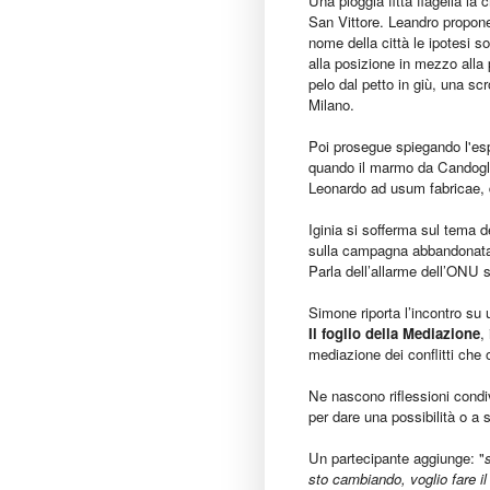
Una pioggia fitta flagella la
San Vittore. Leandro propone
nome della città le ipotesi s
alla posizione in mezzo alla 
pelo dal petto in giù, una sc
Milano.
Poi prosegue spiegando l'esp
quando il marmo da Candoglia
Leonardo ad usum fabricae, da
Iginia si sofferma sul tema 
sulla campagna abbandonata 
Parla dell’allarme dell’ONU s
Simone riporta l’incontro su
Il foglio della Mediazione
,
mediazione dei conflitti che o
Ne nascono riflessioni condi
per dare una possibilità o a 
Un partecipante aggiunge: "
sto cambiando, voglio fare i