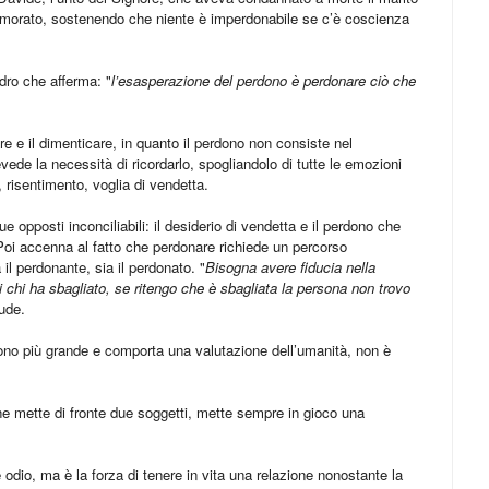
namorato, sostenendo che niente è imperdonabile se c’è coscienza
dro che afferma: "
l’esasperazione del perdono è perdonare ciò che
are e il dimenticare, in quanto il perdono non consiste nel
evede la necessità di ricordarlo, spogliandolo di tutte le emozioni
 risentimento, voglia di vendetta.
ue opposti inconciliabili: il desiderio di vendetta e il perdono che
. Poi accenna al fatto che perdonare richiede un percorso
il perdonante, sia il perdonato. "
Bisogna avere fiducia nella
 chi ha sbagliato, se ritengo che è sbagliata la persona non trovo
lude.
dono più grande e comporta una valutazione dell’umanità, non è
e mette di fronte due soggetti, mette sempre in gioco una
odio, ma è la forza di tenere in vita una relazione nonostante la